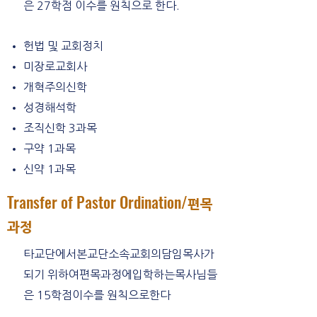
은 27학점 이수를 원칙으로 한다.
헌법 및 교회정치
미장로교회사
개혁주의신학
성경해석학
조직신학 3과목
구약 1과목
신약 1과목
Transfer of Pastor Ordination/
편목
과정
타교단에서본교단소속교회의담임목사가
되기 위하여편목과정에입학하는목사님들
은 15학점이수를 원칙으로한다