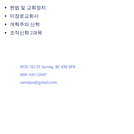
헌법 및 교회정치
미장로교회사
개혁주의 신학
조직신학 2과목
KAPC RPUS Vancouver Campus
9135 132
ST Surrey, BC V3V 5P6
604-441-2407
vanrpus@gmail.com
본 신학교는 KAPC 교단의 개혁장로회 대학 및
신학 대학원 벤쿠버 캠퍼스로서 서부 캐나다 지
역에서 성경적이고 개혁주의 신학으로 구비된 교
회 지도자를 양성하고자 세워졌습니다. 미주한
인예수교 장로회( Korean American